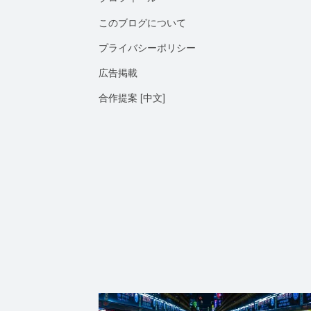
このブログについて
プライバシーポリシー
広告掲載
合作提案 [中文]