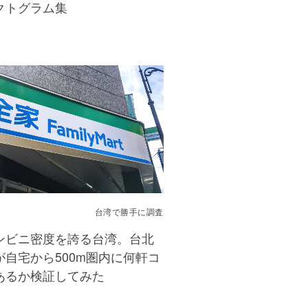
クトグラム集
台湾で勝手に調査
ンビニ密度を誇る台湾。台北
が自宅から500m圏内に何軒コ
あるか検証してみた