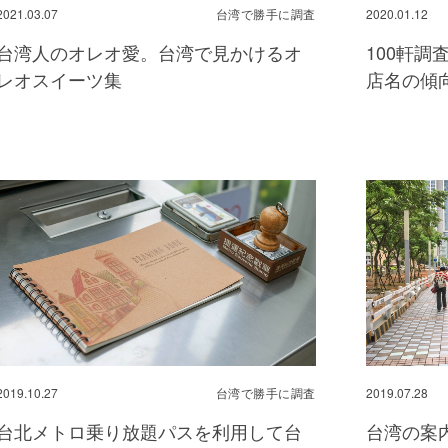
2021.03.07
台湾で勝手に調査
2020.01.12
台湾人のオレオ愛。台湾で見かけるオ
100軒
レオスイーツ集
店名の傾
2019.10.27
台湾で勝手に調査
2019.07.28
台北メトロ乗り放題パスを利用して台
台湾の案