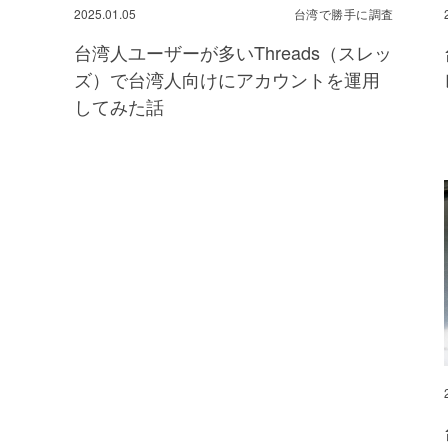
2025.01.05
台湾で勝手に調査
台湾人ユーザーが多いThreads（スレッ
ズ）で台湾人向けにアカウントを運用
してみた話