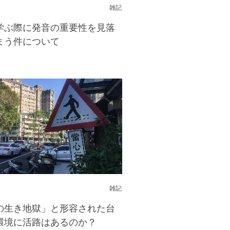
雑記
学ぶ際に発音の重要性を見落
まう件について
雑記
の生き地獄」と形容された台
環境に活路はあるのか？