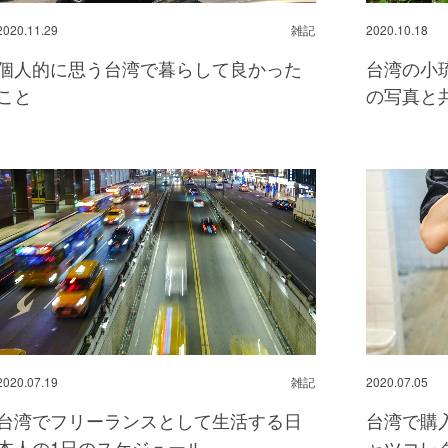
2020.11.29
雑記
2020.10.18
個人的に思う台湾で暮らして良かった
台湾の小
こと
の写真と
2020.07.19
雑記
2020.07.05
台湾でフリーランスとして生活する日
台湾で購
本人の1日のスケジュール
ャツコレ