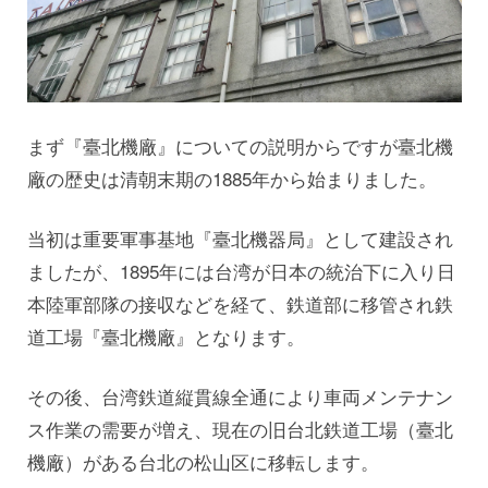
まず『臺北機廠』についての説明からですが臺北機
廠の歴史は清朝末期の1885年から始まりました。
当初は重要軍事基地『臺北機器局』として建設され
ましたが、1895年には台湾が日本の統治下に入り日
本陸軍部隊の接収などを経て、鉄道部に移管され鉄
道工場『臺北機廠』となります。
その後、台湾鉄道縦貫線全通により車両メンテナン
ス作業の需要が増え、現在の旧台北鉄道工場（臺北
機廠）がある台北の松山区に移転します。