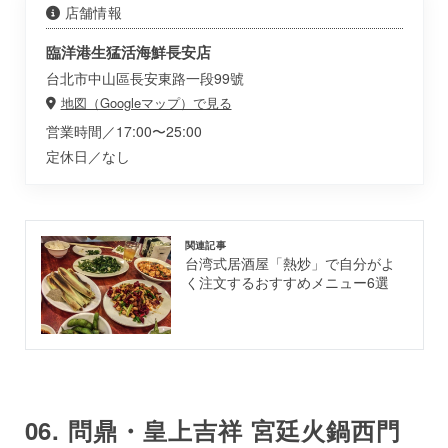
店舗情報
臨洋港生猛活海鮮長安店
台北市中山區長安東路一段99號
地図（Googleマップ）で見る
営業時間／17:00〜25:00
定休日／なし
関連記事
台湾式居酒屋「熱炒」で自分がよ
く注文するおすすめメニュー6選
06. 問鼎・皇上吉祥 宮廷火鍋西門