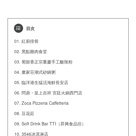
目次
紅廚排骨
黑點雞肉食堂
蜀留香正宗重慶手工酸辣粉
糜家荘潮式砂鍋粥
臨洋港生猛活海鮮長安店
問鼎・皇上吉祥 宮廷火鍋西門店
Zoca Pizzeria Caffetteria
豆花莊
Soft Drink Bar TTI（昇興食品坊）
3546冰淇淋店