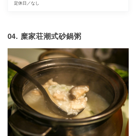
定休日／なし
04. 糜家荘潮式砂鍋粥