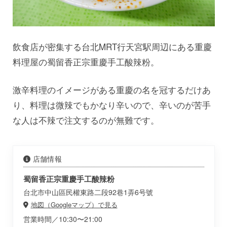
飲食店が密集する台北MRT行天宮駅周辺にある重慶
料理屋の蜀留香正宗重慶手工酸辣粉。
激辛料理のイメージがある重慶の名を冠するだけあ
り、料理は微辣でもかなり辛いので、辛いのが苦手
な人は不辣で注文するのが無難です。
店舗情報
蜀留香正宗重慶手工酸辣粉
台北市中山區民權東路二段92巷1弄6号號
地図（Googleマップ）で見る
営業時間／10:30〜21:00