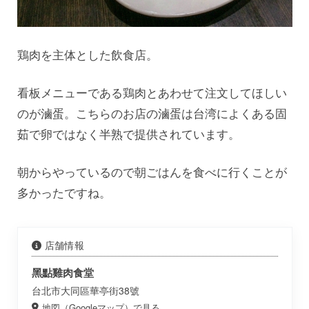
鶏肉を主体とした飲食店。
看板メニューである鶏肉とあわせて注文してほしい
のが滷蛋。こちらのお店の滷蛋は台湾によくある固
茹で卵ではなく半熟で提供されています。
朝からやっているので朝ごはんを食べに行くことが
多かったですね。
店舗情報
黑點雞肉食堂
台北市大同區華亭街38號
地図（Googleマップ）で見る