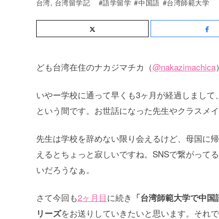
台湾
,
台湾留学記
語学留学
中国語
台湾師範大学
ども台湾在住のナカジマチカ（
@nakazimachica
いやー学校に通って早くも3ヶ月が経過しまして
という間です。お世話になった先生やクラスメイ
先生は学校を辞めない限り会えるけど、母国に帰
えるとちょっと寂しいですね。SNSで繋がって
いだろうなぁ。
さて今回も
2ヶ月目
に続き
「台湾師範大学で中国
をお送りしていきたいと思います。それで
リーズ